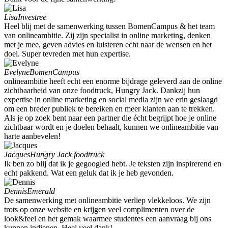
Lisa
Investree
Heel blij met de samenwerking tussen BomenCampus & het team
van onlineambitie. Zij zijn specialist in online marketing, denken
met je mee, geven advies en luisteren echt naar de wensen en het
doel. Super tevreden met hun expertise.
Evelyne
BomenCampus
onlineambitie heeft echt een enorme bijdrage geleverd aan de online
zichtbaarheid van onze foodtruck, Hungry Jack. Dankzij hun
expertise in online marketing en social media zijn we erin geslaagd
om een breder publiek te bereiken en meer klanten aan te trekken.
Als je op zoek bent naar een partner die écht begrijpt hoe je online
zichtbaar wordt en je doelen behaalt, kunnen we onlineambitie van
harte aanbevelen!
Jacques
Hungry Jack foodtruck
Ik ben zo blij dat ik je gegoogled hebt. Je teksten zijn inspirerend en
echt pakkend. Wat een geluk dat ik je heb gevonden.
Dennis
Emerald
De samenwerking met onlineambitie verliep vlekkeloos. We zijn
trots op onze website en krijgen veel complimenten over de
look&feel en het gemak waarmee studentes een aanvraag bij ons
kunnen indienen. Heel veel dank!