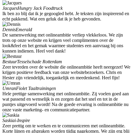
Jacques
Hungry Jack Foodtruck
Ik ben zo blij dat ik je gegoogled hebt. Je teksten zijn inspirerend en
echt pakkend. Wat een geluk dat ik je heb gevonden.
Dennis
Emerald
De samenwerking met onlineambitie verliep vlekkeloos. We zijn
trots op onze website en krijgen veel complimenten over de
look&feel en het gemak waarmee studentes een aanvraag bij ons
kunnen indienen. Heel veel dank!
Bestuur
Tesselschade Rotterdam
Zeer tevreden over de website die onlineambitie heeft neergezet! We
krijgen positieve feedback van onze websitebezoekers. Chris en
Hester zijn vriendelijk, toegankelijk en meedenkend. Heel fijn!
Umran
Fiolet Taaltrainingen
Hele prettige samenwerking met onlineambitie. Zij voelen goed aan
wat passend en wenselijk is en zorgen dat het snel en tot in de
puntjes uitgevoerd wordt! Na de goede ervaring is onlineambitie nu
onze vaste marketing- en communicatiepartner.
Saskia
i-Inspire
Zeer prettig om te werken en te communiceren met onlineambitie.
Korte lijnen en afspraken worden tijdig nagekomen. We zijn erg blij