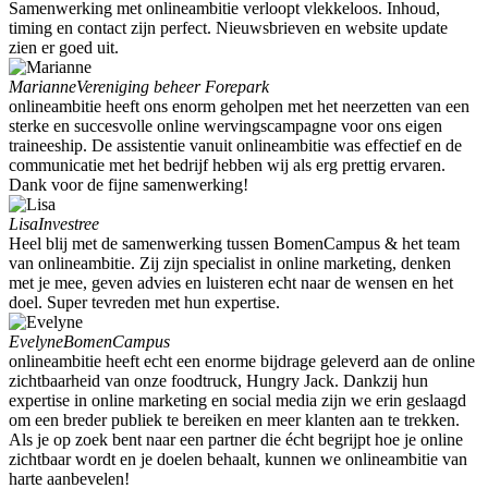
Samenwerking met onlineambitie verloopt vlekkeloos. Inhoud,
timing en contact zijn perfect. Nieuwsbrieven en website update
zien er goed uit.
Marianne
Vereniging beheer Forepark
onlineambitie heeft ons enorm geholpen met het neerzetten van een
sterke en succesvolle online wervingscampagne voor ons eigen
traineeship. De assistentie vanuit onlineambitie was effectief en de
communicatie met het bedrijf hebben wij als erg prettig ervaren.
Dank voor de fijne samenwerking!
Lisa
Investree
Heel blij met de samenwerking tussen BomenCampus & het team
van onlineambitie. Zij zijn specialist in online marketing, denken
met je mee, geven advies en luisteren echt naar de wensen en het
doel. Super tevreden met hun expertise.
Evelyne
BomenCampus
onlineambitie heeft echt een enorme bijdrage geleverd aan de online
zichtbaarheid van onze foodtruck, Hungry Jack. Dankzij hun
expertise in online marketing en social media zijn we erin geslaagd
om een breder publiek te bereiken en meer klanten aan te trekken.
Als je op zoek bent naar een partner die écht begrijpt hoe je online
zichtbaar wordt en je doelen behaalt, kunnen we onlineambitie van
harte aanbevelen!