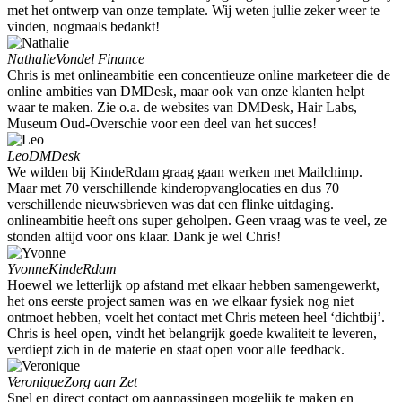
met het ontwerp van onze template. Wij weten jullie zeker weer te
vinden, nogmaals bedankt!
Nathalie
Vondel Finance
Chris is met onlineambitie een concentieuze online marketeer die de
online ambities van DMDesk, maar ook van onze klanten helpt
waar te maken. Zie o.a. de websites van DMDesk, Hair Labs,
Museum Oud-Overschie voor een deel van het succes!
Leo
DMDesk
We wilden bij KindeRdam graag gaan werken met Mailchimp.
Maar met 70 verschillende kinderopvanglocaties en dus 70
verschillende nieuwsbrieven was dat een flinke uitdaging.
onlineambitie heeft ons super geholpen. Geen vraag was te veel, ze
stonden altijd voor ons klaar. Dank je wel Chris!
Yvonne
KindeRdam
Hoewel we letterlijk op afstand met elkaar hebben samengewerkt,
het ons eerste project samen was en we elkaar fysiek nog niet
ontmoet hebben, voelt het contact met Chris meteen heel ‘dichtbij’.
Chris is heel open, vindt het belangrijk goede kwaliteit te leveren,
verdiept zich in de materie en staat open voor alle feedback.
Veronique
Zorg aan Zet
Snel en direct contact om aanpassingen mogelijk te maken en