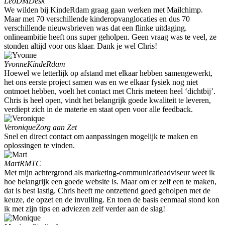
Leo
DMDesk
We wilden bij KindeRdam graag gaan werken met Mailchimp.
Maar met 70 verschillende kinderopvanglocaties en dus 70
verschillende nieuwsbrieven was dat een flinke uitdaging.
onlineambitie heeft ons super geholpen. Geen vraag was te veel, ze
stonden altijd voor ons klaar. Dank je wel Chris!
Yvonne
KindeRdam
Hoewel we letterlijk op afstand met elkaar hebben samengewerkt,
het ons eerste project samen was en we elkaar fysiek nog niet
ontmoet hebben, voelt het contact met Chris meteen heel ‘dichtbij’.
Chris is heel open, vindt het belangrijk goede kwaliteit te leveren,
verdiept zich in de materie en staat open voor alle feedback.
Veronique
Zorg aan Zet
Snel en direct contact om aanpassingen mogelijk te maken en
oplossingen te vinden.
Mart
RMTC
Met mijn achtergrond als marketing-communicatieadviseur weet ik
hoe belangrijk een goede website is. Maar om er zelf een te maken,
dat is best lastig. Chris heeft me ontzettend goed geholpen met de
keuze, de opzet en de invulling. En toen de basis eenmaal stond kon
ik met zijn tips en adviezen zelf verder aan de slag!