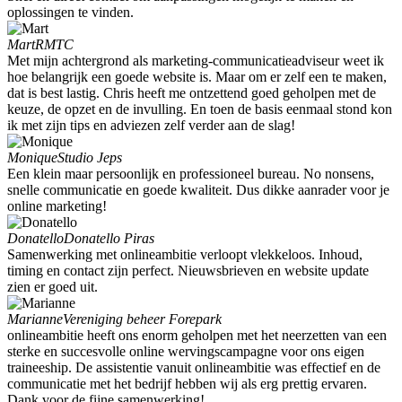
oplossingen te vinden.
Mart
RMTC
Met mijn achtergrond als marketing-communicatieadviseur weet ik
hoe belangrijk een goede website is. Maar om er zelf een te maken,
dat is best lastig. Chris heeft me ontzettend goed geholpen met de
keuze, de opzet en de invulling. En toen de basis eenmaal stond kon
ik met zijn tips en adviezen zelf verder aan de slag!
Monique
Studio Jeps
Een klein maar persoonlijk en professioneel bureau. No nonsens,
snelle communicatie en goede kwaliteit. Dus dikke aanrader voor je
online marketing!
Donatello
Donatello Piras
Samenwerking met onlineambitie verloopt vlekkeloos. Inhoud,
timing en contact zijn perfect. Nieuwsbrieven en website update
zien er goed uit.
Marianne
Vereniging beheer Forepark
onlineambitie heeft ons enorm geholpen met het neerzetten van een
sterke en succesvolle online wervingscampagne voor ons eigen
traineeship. De assistentie vanuit onlineambitie was effectief en de
communicatie met het bedrijf hebben wij als erg prettig ervaren.
Dank voor de fijne samenwerking!