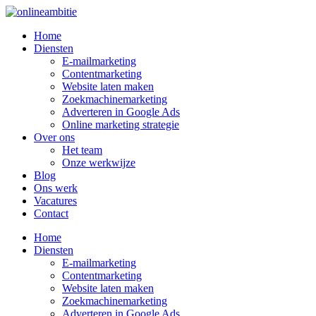
Ga
naar
Home
de
Diensten
inhoud
E-mailmarketing
Contentmarketing
Website laten maken
Zoekmachinemarketing
Adverteren in Google Ads
Online marketing strategie
Over ons
Het team
Onze werkwijze
Blog
Ons werk
Vacatures
Contact
Home
Diensten
E-mailmarketing
Contentmarketing
Website laten maken
Zoekmachinemarketing
Adverteren in Google Ads