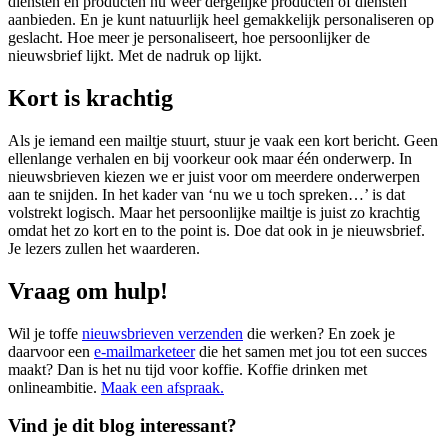
diensten en producten nu weer dergelijke producten of diensten
aanbieden. En je kunt natuurlijk heel gemakkelijk personaliseren op
geslacht. Hoe meer je personaliseert, hoe persoonlijker de
nieuwsbrief lijkt. Met de nadruk op lijkt.
Kort is krachtig
Als je iemand een mailtje stuurt, stuur je vaak een kort bericht. Geen
ellenlange verhalen en bij voorkeur ook maar één onderwerp. In
nieuwsbrieven kiezen we er juist voor om meerdere onderwerpen
aan te snijden. In het kader van ‘nu we u toch spreken…’ is dat
volstrekt logisch. Maar het persoonlijke mailtje is juist zo krachtig
omdat het zo kort en to the point is. Doe dat ook in je nieuwsbrief.
Je lezers zullen het waarderen.
Vraag om hulp!
Wil je toffe
nieuwsbrieven verzenden
die werken? En zoek je
daarvoor een
e-mailmarketeer
die het samen met jou tot een succes
maakt? Dan is het nu tijd voor koffie. Koffie drinken met
onlineambitie.
Maak een afspraak.
Vind je dit blog interessant?